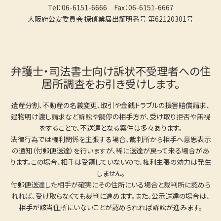
Tel：06-6151-6666 Fax：06-6151-6667
大阪府公安委員会 探偵業届出証明番号 第62120301号
弁護士・司法書士向け訴状不受理者への住
居所調査をお引き受けします。
遺産分割、不動産の名義変更、取引や金銭トラブルの損害賠償請求、
建物明け渡し請求など訴訟や調停の相手方が、受け取り拒否や無視
をすることで、不送達となる案件は多々あります。
法律行為では権利関係を主張する場合、裁判所から相手へ意思表示
の通知（付郵便送達）を行いますが、稀に送達が戻って来る場合があ
ります。この場合、相手は受領していないので、権利主張の効力は発生
しません。
付郵便送達した相手が確実にその住所にいる場合と裁判所に認めら
れれば、受け取らなくても裁判に進めます。また、公示送達の場合は、
相手が該当住所にいないことが認められれば訴訟が進みます。