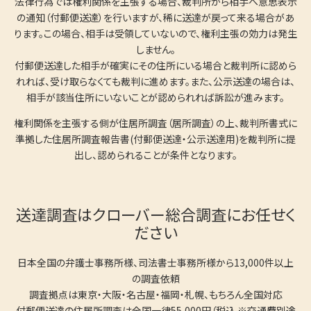
法律行為では権利関係を主張する場合、裁判所から相手へ意思表示
の通知（付郵便送達）を行いますが、稀に送達が戻って来る場合があ
ります。この場合、相手は受領していないので、権利主張の効力は発生
しません。
付郵便送達した相手が確実にその住所にいる場合と裁判所に認めら
れれば、受け取らなくても裁判に進めます。また、公示送達の場合は、
相手が該当住所にいないことが認められれば訴訟が進みます。
権利関係を主張する側が住居所調査（居所調査）の上、裁判所書式に
準拠した住居所調査報告書(付郵便送達・公示送達用)を裁判所に提
出し、認められることが条件となります。
送達調査はクローバー総合調査にお任せく
ださい
日本全国の弁護士事務所様、司法書士事務所様から13,000件以上
の調査依頼
調査拠点は東京・大阪・名古屋・福岡・札幌、もちろん全国対応
付郵便送達の住居所調査は全国一律55,000円（税込 ※交通費別途