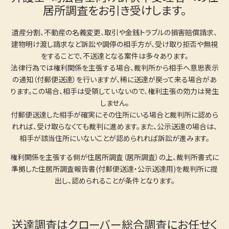
居所調査をお引き受けします。
遺産分割、不動産の名義変更、取引や金銭トラブルの損害賠償請求、
建物明け渡し請求など訴訟や調停の相手方が、受け取り拒否や無視
をすることで、不送達となる案件は多々あります。
法律行為では権利関係を主張する場合、裁判所から相手へ意思表示
の通知（付郵便送達）を行いますが、稀に送達が戻って来る場合があ
ります。この場合、相手は受領していないので、権利主張の効力は発生
しません。
付郵便送達した相手が確実にその住所にいる場合と裁判所に認めら
れれば、受け取らなくても裁判に進めます。また、公示送達の場合は、
相手が該当住所にいないことが認められれば訴訟が進みます。
権利関係を主張する側が住居所調査（居所調査）の上、裁判所書式に
準拠した住居所調査報告書(付郵便送達・公示送達用)を裁判所に提
出し、認められることが条件となります。
送達調査はクローバー総合調査にお任せく