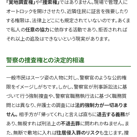
「実地調査権」
や
「捜索権」
ではありません。現場で管理人に
オートロックを開けさせたり、近隣住民に証言を強要したり
する権限は、法律上どこにも規定されていないのです。あくま
で私人の
任意の協力
に依存する活動であり、拒否されれば
それ以上の追及はできないという現実があります。
警察の捜査権との決定的相違
一般市民はスーツ姿の人物に対し、警察官のような公的権
限をイメージしがちです。しかし、警察官が刑事訴訟法に基
づいて行う強制捜査や、警察官職務執行法に基づく職務質
問とは異なり、弁護士の調査には
法的強制力が一切ありま
せん。
相手方が「帰ってくれ」と言えば直ちに
退去する義務
が
あり、無視すれば刑法上の
不退去罪
に問われかねません。ま
た、無断で敷地に入れば
住居侵入罪のリスク
も生じます。捜