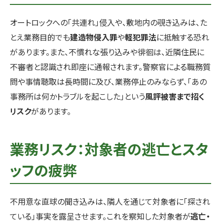
オートロックへの「共連れ」侵入や、敷地内の覗き込みは、た
とえ業務目的でも
建造物侵入罪
や
軽犯罪法
に抵触する恐れ
があります。また、不慣れな張り込みや徘徊は、近隣住民に
不審者と認識され即座に通報されます。警察官による職務質
問や事情聴取は長時間に及び、業務停止のみならず、「あの
事務所は何かトラブルを起こした」という
風評被害まで招く
リスク
があります。
業務リスク：対象者の逃亡とスタ
ッフの疲弊
不用意な直球の聞き込みは、隣人を通じて対象者に「探され
ている」事実を露呈させます。これを察知した対象者が
逃亡・