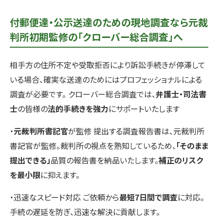
付郵便達・公示送達のための現地調査なら元裁
判所初期監修の「クローバー総合調査」へ
相手方の住所不定や受取拒否により訴訟手続きが停滞して
いる場合、確実な送達のためにはプロフェッショナルによる
調査が必要です。 クローバー総合調査では、
弁護士・司法書
士
の皆様の
法的手続きを強力
にサポートいたします
・
元裁判所書記官
が監修 提出する調査報告書は、元裁判所
書記官が監修。裁判所の視点を熟知しているため、
「そのまま
提出できる」
品質の報告書を納品いたします。
補正のリスク
を最小限
に抑えます。
・迅速なスピード対応 ご依頼から
最短7日間で調査
に対応。
手続の遅延を防ぎ、迅速な解決に貢献します。