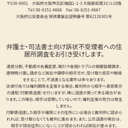
〒530-0001 大阪府大阪市北区梅田1-1-3 大阪駅前第3ビル10階
Tel：06-6151-6666 Fax：06-6151-6667
大阪府公安委員会 探偵業届出証明番号 第62120301号
弁護士・司法書士向け訴状不受理者への住
居所調査をお引き受けします。
遺産分割、不動産の名義変更、取引や金銭トラブルの損害賠償請求、
建物明け渡し請求など訴訟や調停の相手方が、受け取り拒否や無視
をすることで、不送達となる案件は多々あります。
法律行為では権利関係を主張する場合、裁判所から相手へ意思表示
の通知（付郵便送達）を行いますが、稀に送達が戻って来る場合があ
ります。この場合、相手は受領していないので、権利主張の効力は発生
しません。
付郵便送達した相手が確実にその住所にいる場合と裁判所に認めら
れれば、受け取らなくても裁判に進めます。また、公示送達の場合は、
相手が該当住所にいないことが認められれば訴訟が進みます。