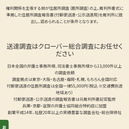
権利関係を主張する側が住居所調査（居所調査）の上、裁判所書式に
準拠した住居所調査報告書(付郵便送達・公示送達用)を裁判所に提
出し、認められることが条件となります。
送達調査はクローバー総合調査にお任せく
ださい
日本全国の弁護士事務所様、司法書士事務所様から13,000件以上
の調査依頼
調査拠点は東京・大阪・名古屋・福岡・札幌、もちろん全国対応
付郵便送達の住居所調査は全国一律55,000円（税込 ※交通費別途
地域あり）
付郵便送達・公示送達の調査報告書は元裁判所書記官監修
兵庫・京都・滋賀の弁護士協同組合特約店に加盟
創業平成14年、社歴20年以上の実績豊富な調査会社・総合探偵社