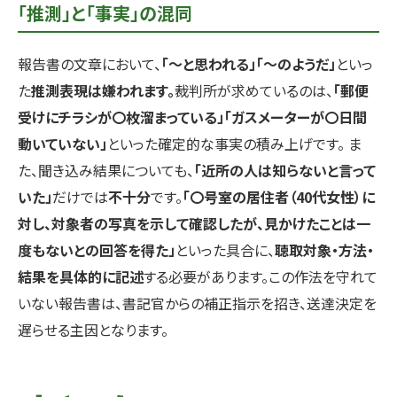
「推測」と「事実」の混同
報告書の文章において、
「〜と思われる」「〜のようだ」
といっ
た
推測表現は嫌われます。
裁判所が求めているのは、
「郵便
受けにチラシが〇枚溜まっている」「ガスメーターが〇日間
動いていない」
といった確定的な事実の積み上げです。 ま
た、聞き込み結果についても、
「近所の人は知らないと言って
いた」
だけでは
不十分
です。
「〇号室の居住者（40代女性）に
対し、対象者の写真を示して確認したが、見かけたことは一
度もないとの回答を得た」
といった具合に、
聴取対象・方法・
結果を具体的に記述
する必要があります。この作法を守れて
いない報告書は、書記官からの補正指示を招き、送達決定を
遅らせる主因となります。