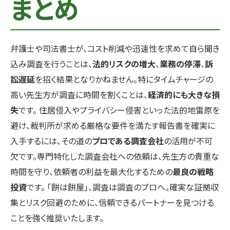
まとめ
弁護士や司法書士が、コスト削減や迅速性を求めて自ら聞き
込み調査を行うことは、
法的リスクの増大
、
業務の停滞
、
訴
訟遅延
を招く結果となりかねません。特にタイムチャージの
高い先生方が調査に時間を割くことは、
経済的にも大きな損
失
です。 住居侵入やプライバシー侵害といった法的地雷原を
避け、裁判所が求める厳格な要件を満たす報告書を確実に
入手するには、その道の
プロである調査会社
の活用が不可
欠です。専門特化した調査会社への依頼は、先生方の貴重な
時間を守り、依頼者の利益を最大化するための
最良の戦略
投資
です。 「餅は餅屋」、調査は調査のプロへ。確実な証拠収
集とリスク回避のために、信頼できるパートナーを見つける
ことを強く推奨いたします。