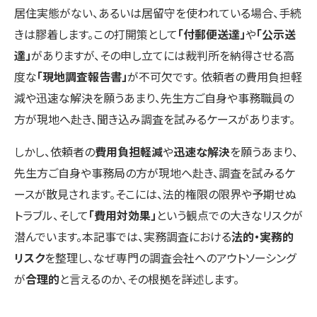
居住実態がない、あるいは居留守を使われている場合、手続
きは膠着します。この打開策として
「付郵便送達」
や
「公示送
達」
がありますが、その申し立てには裁判所を納得させる高
度な
「現地調査報告書」
が不可欠です。 依頼者の費用負担軽
減や迅速な解決を願うあまり、先生方ご自身や事務職員の
方が現地へ赴き、聞き込み調査を試みるケースがあります。
しかし、依頼者の
費用負担軽減
や
迅速な解決
を願うあまり、
先生方ご自身や事務局の方が現地へ赴き、調査を試みるケ
ースが散見されます。そこには、法的権限の限界や予期せぬ
トラブル、そして
「費用対効果」
という観点での大きなリスクが
潜んでいます。本記事では、実務調査における
法的・実務的
リスク
を整理し、なぜ専門の調査会社へのアウトソーシング
が
合理的
と言えるのか、その根拠を詳述します。