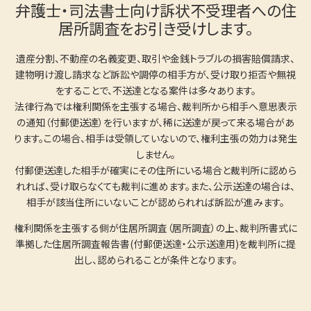
弁護士・司法書士向け訴状不受理者への住
居所調査をお引き受けします。
遺産分割、不動産の名義変更、取引や金銭トラブルの損害賠償請求、
建物明け渡し請求など訴訟や調停の相手方が、受け取り拒否や無視
をすることで、不送達となる案件は多々あります。
法律行為では権利関係を主張する場合、裁判所から相手へ意思表示
の通知（付郵便送達）を行いますが、稀に送達が戻って来る場合があ
ります。この場合、相手は受領していないので、権利主張の効力は発生
しません。
付郵便送達した相手が確実にその住所にいる場合と裁判所に認めら
れれば、受け取らなくても裁判に進めます。また、公示送達の場合は、
相手が該当住所にいないことが認められれば訴訟が進みます。
権利関係を主張する側が住居所調査（居所調査）の上、裁判所書式に
準拠した住居所調査報告書(付郵便送達・公示送達用)を裁判所に提
出し、認められることが条件となります。